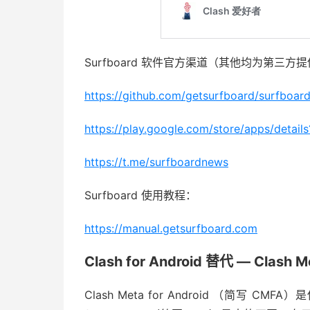
Surfboard 软件官方渠道（其他均为第三方
https://github.com/getsurfboard/surfboard
https://play.google.com/store/apps/detai
https://t.me/surfboardnews
Surfboard 使用教程：
https://manual.getsurfboard.com
Clash for Android 替代 — Clash M
Clash Meta for Android （简写 CMFA）