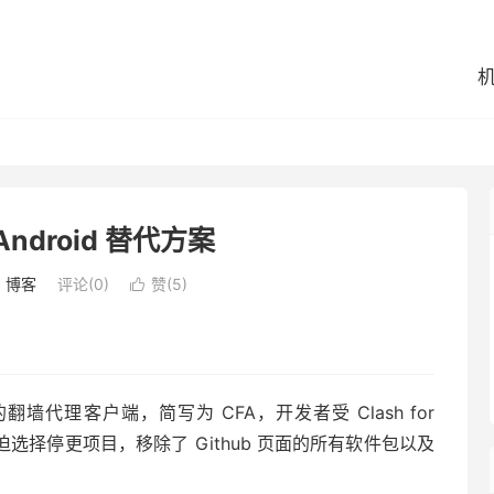
r Android 替代方案
：
博客
评论(0)
赞(
5
)

 端最流行的翻墙代理客户端，简写为 CFA，开发者受 Clash for
，被迫选择停更项目，移除了 Github 页面的所有软件包以及