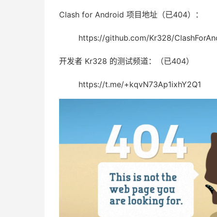
Clash for Android 项目地址（已404）：
https://github.com/Kr328/ClashForAn
开发者 Kr328 的测试频道：（已404）
https://t.me/+kqvN73Ap1ixhY2Q1