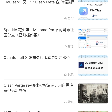
FlyClash：又一个 Clash Meta 客户端选择
赞(
2
)

Sparkle 花火喵：Mihomo Party 的可靠社
区分支（已归档停更）
赞(
6
)

Quantumult X 发布久违版本更新并涨价
赞(
1
)

Clash Verge rev曝出提权漏洞，用户需注
意但无需恐慌
赞(
1
)
