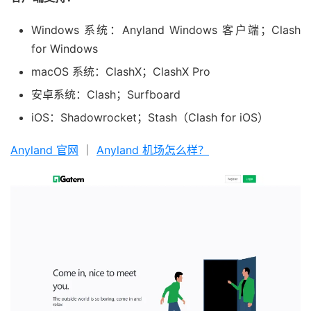
Windows 系统：Anyland Windows 客户端；Clash
for Windows
macOS 系统：ClashX；ClashX Pro
安卓系统：Clash；Surfboard
iOS：Shadowrocket；Stash（Clash for iOS）
Anyland 官网
｜
Anyland 机场怎么样？