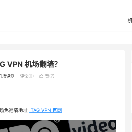
G VPN 机场翻墙？
机场评测
评论(0)
赞(
7
)

 机场免翻墙地址
TAG VPN 官网