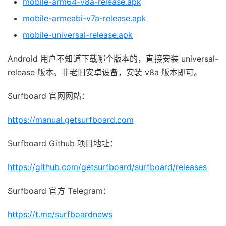
mobile-arm64-v8a-release.apk
mobile-armeabi-v7a-release.apk
mobile-universal-release.apk
Android 用户不知道下载哪个版本的，直接安装 universal-
release 版本。非老旧安卓设备，安装 v8a 版本即可。
Surfboard 官网网站：
https://manual.getsurfboard.com
Surfboard Github 项目地址：
https://github.com/getsurfboard/surfboard/releases
Surfboard 官方 Telegram：
https://t.me/surfboardnews