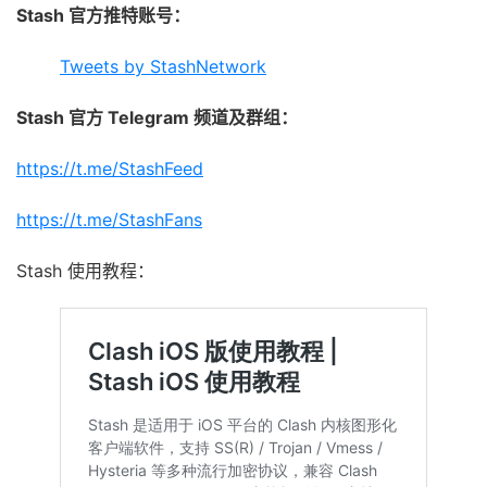
Stash 官方推特账号：
Tweets by StashNetwork
Stash 官方 Telegram 频道及群组：
https://t.me/StashFeed
https://t.me/StashFans
Stash 使用教程：