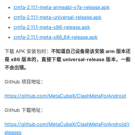
cmfa-2.11.1-meta-armeabi-v7a-release.apk
cmfa-2.11.1-meta-universal-release.apk
cmfa-2.11.1-meta-x86-release.apk
cmfa-2.11.1-meta-x86_64-release.apk
下载 APK 安装包时：
不知道自己设备是该安装 arm 版本还
是 x86 版本的，直接下载 universal-release 版本，一般
不会出错。
Github 项目地址：
https://github.com/MetaCubeX/ClashMetaForAndroid
Github 下载地址：
https://github.com/MetaCubeX/ClashMetaForAndroid/r
eleases