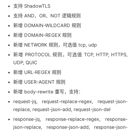
支持 ShadowTLS
支持 AND、OR、NOT 逻辑规则
新增 DOMAIN-WILDCARD 规则
新增 DOMAIN-REGEX 规则
新增 NETWORK 规则，可选值 tcp, udp
新增 PROTOCOL 规则，可选值 TCP, HTTP, HTTPS,
UDP, QUIC
新增 URL-REGEX 规则
新增 USER-AGENT 规则
新增 body-rewrite 重写，支持：
request-jq, request-replace-regex, request-json-
replace, request-json-add, request-json-del
response-jq, response-replace-regex, response-
json-replace, response-json-add, response-json-