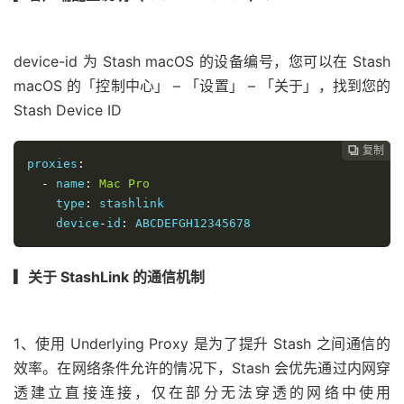
device-id 为 Stash macOS 的设备编号，您可以在 Stash
macOS 的「控制中心」 – 「设置」 – 「关于」，找到您的
Stash Device ID
复制
复制
复制



proxies
:
-
 name
:
Mac
Pro
    type
:
 stashlink

    device
-
id
:
 ABCDEFGH12345678
▎关于 StashLink 的通信机制
1、使用 Underlying Proxy 是为了提升 Stash 之间通信的
效率。在网络条件允许的情况下，Stash 会优先通过内网穿
透建立直接连接，仅在部分无法穿透的网络中使用