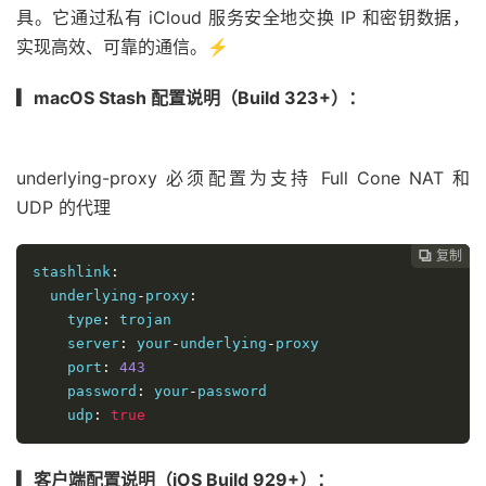
具。它通过私有 iCloud 服务安全地交换 IP 和密钥数据，
实现高效、可靠的通信。⚡️
▎macOS Stash 配置说明（Build 323+）：
underlying-proxy 必须配置为支持 Full Cone NAT 和
UDP 的代理
复制
复制
复制
复制




stashlink
:
  underlying
-
proxy
:
    type
:
 trojan

    server
:
 your
-
underlying
-
proxy

    port
:
443
    password
:
 your
-
password

    udp
:
true
▎客户端配置说明（iOS Build 929+）：