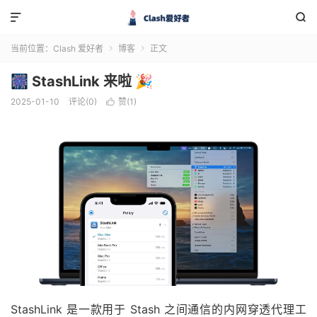


当前位置：
Clash 爱好者
博客
正文


🎆 StashLink 来啦 🎉
2025-01-10
评论(0)
赞(
1
)

StashLink 是一款用于 Stash 之间通信的内网穿透代理工