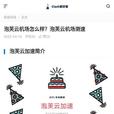


机场评测
正文

泡芙云机场怎么样？泡芙云机场测速
2022-04-14
评论(0)
赞(
3
)

泡芙云加速简介