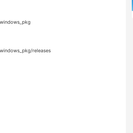
r_windows_pkg
r_windows_pkg/releases