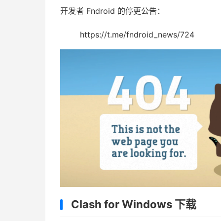
开发者 Fndroid 的停更公告：
https://t.me/fndroid_news/724
Clash for Windows 下载