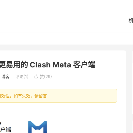
个更易用的 Clash Meta 客户端
：
博客
评论(1)
赞(
29
)

容具有时效性，如有失效，请留言