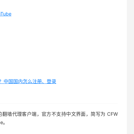
uTube
地区？中国国内怎么注册、登录
 系统最流行的翻墙代理客户端，官方不支持中文界面，简写为 CFW
ge。