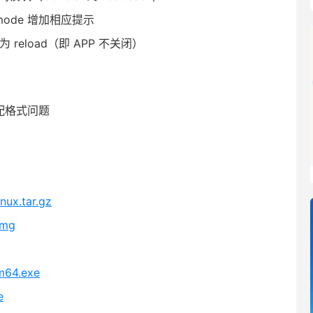
 mode 增加相应提示
为 reload（即 APP 不关闭）
适配格式问题
nux.tar.gz
dmg
rm64.exe
e