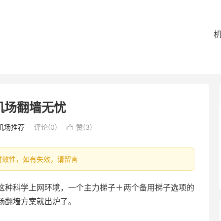
机场翻墙无忧
机场推荐
评论(0)
赞(
3
)

容具有时效性，如有失效，请留言
这种科学上网环境，一个主力梯子＋两个备用梯子选项的
场翻墙方案就出炉了。