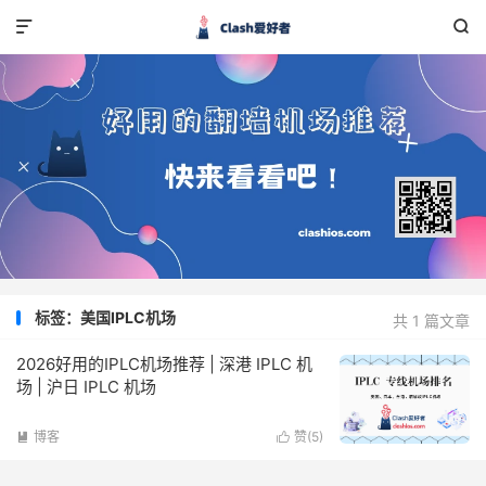


标签：美国IPLC机场
共 1 篇文章
2026好用的IPLC机场推荐 | 深港 IPLC 机
场 | 沪日 IPLC 机场
博客
赞(
5
)

