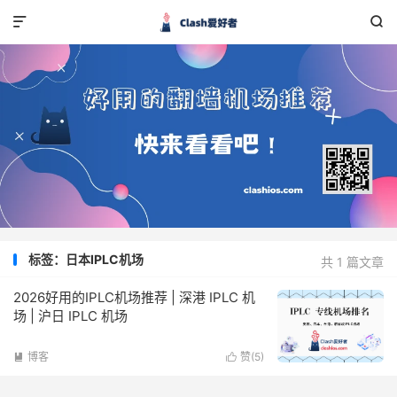


标签：日本IPLC机场
共 1 篇文章
2026好用的IPLC机场推荐 | 深港 IPLC 机
场 | 沪日 IPLC 机场
博客
赞(
5
)

