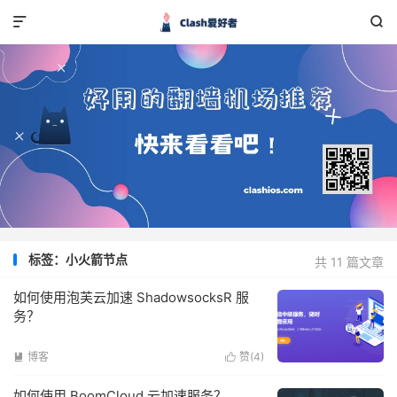


标签：小火箭节点
共 11 篇文章
如何使用泡芙云加速 ShadowsocksR 服
务？
博客
赞(
4
)


如何使用 BoomCloud 云加速服务？