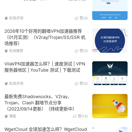
机场评测
赞(
3
)


2026年10个好用的翻墙VPN加速器推荐
（01月实测）（V2ray/Trojan/SS/SSR 机
场推荐）
机场推荐
赞(
3
)


VilaVPN加速器怎么样？| 速度测试 | VPN
服务器地区 | YouTube 测试 | 下载测试
机场评测
赞(
3
)


最新免费Shadowsocks、V2ray、
Trojan、Clash 翻墙节点分享
（2022/09/14更新）（持续更新中）
博客
赞(
13
)


WgetCloud 全球加速怎么样？WgetCloud