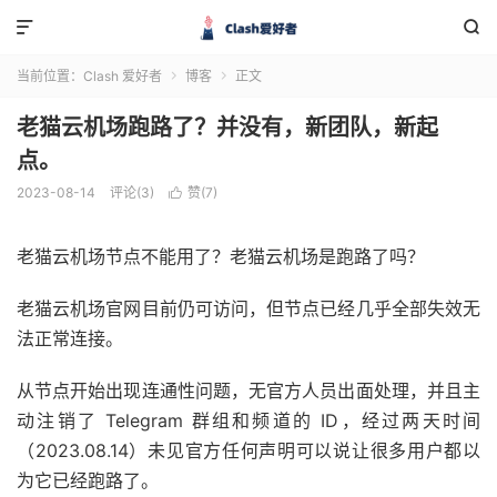


当前位置：
Clash 爱好者
博客
正文


老猫云机场跑路了？并没有，新团队，新起
点。
2023-08-14
评论(3)
赞(
7
)

老猫云机场节点不能用了？老猫云机场是跑路了吗？
老猫云机场官网目前仍可访问，但节点已经几乎全部失效无
法正常连接。
从节点开始出现连通性问题，无官方人员出面处理，并且主
动注销了 Telegram 群组和频道的 ID，经过两天时间
（2023.08.14）未见官方任何声明可以说让很多用户都以
为它已经跑路了。