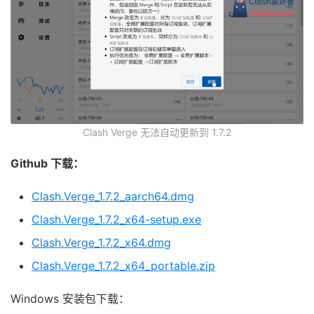
Clash Verge 无法自动更新到 1.7.2
Github 下载：
Clash.Verge_1.7.2_aarch64.dmg
Clash.Verge_1.7.2_x64-setup.exe
Clash.Verge_1.7.2_x64.dmg
Clash.Verge_1.7.2_x64_portable.zip
Windows 安装包下载：