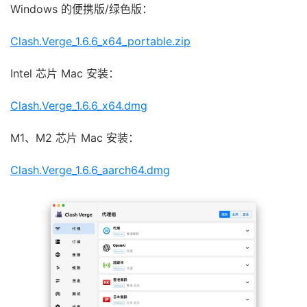
Windows 的便携版/绿色版：
Clash.Verge_1.6.6_x64_portable.zip
Intel 芯片 Mac 安装：
Clash.Verge_1.6.6_x64.dmg
M1、M2 芯片 Mac 安装：
Clash.Verge_1.6.6_aarch64.dmg