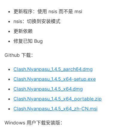
更新程序：使用 nsis 而不是 msi
nsis：切换到安装模式
更新依赖
修复已知 Bug
Github 下载：
Clash.Nyanpasu_1.4.5_aarch64.dmg
Clash.Nyanpasu_1.4.5_x64-setup.exe
Clash.Nyanpasu_1.4.5_x64.dmg
Clash.Nyanpasu_1.4.5_x64_portable.zip
Clash.Nyanpasu_1.4.5_x64_zh-CN.msi
Windows 用户下载安装版：