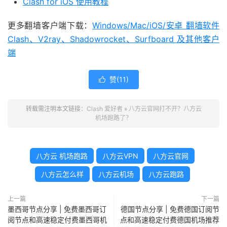
Clash for iOS 使用教程
更多翻墙客户端下载：
Windows/Mac/iOS/安卓 翻墙软件
Clash、V2ray、Shadowrocket、Surfboard 及其他客户
端
赞(
11
)

转载需注明本文链接：
Clash 爱好者
»
八方云官网打不开？八方云
机场跑路了？
八方云 机场跑路
八方云VPN
八方云官网
八方云怎么样
八方云机场
八方云跑路
上一篇
下一篇
墨西哥节点分享 | 免费墨西哥订
德国节点分享 | 免费德国订阅节
阅节点和高速稳定付费墨西哥机
点和高速稳定付费德国机场推荐