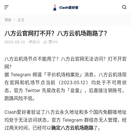


博客
正文

八方云官网打不开？八方云机场跑路了？
2023-05-12
评论(1)
赞(
11
)

八方云机场节点不能用了？八方云官网无法访问？打不开官
网？
据 Telegram 频道「平价机场档案处」消息，八方云机场现
在官网和机场节点当前（2023.05.12）均处于不可用状
态，官方 Twitter 先是改名为「韭皇」，后直接注销账号，
跑路风险不低。
Clash爱好者验证了八方云永久地址和多个国内免翻墙地址
均处于无法访问状态，官方 Telegram 群组亦无人管理，经
过两天时间，已经可以
确定八方云机场跑路
了。