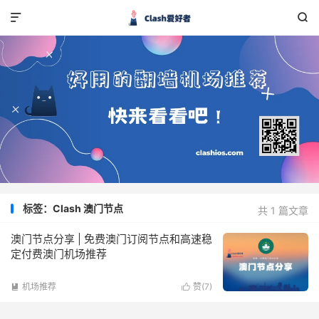


标签：Clash 澳门节点
共 1 篇文章
澳门节点分享 | 免费澳门订阅节点和高速稳
定付费澳门机场推荐
机场推荐
赞(
7
)

