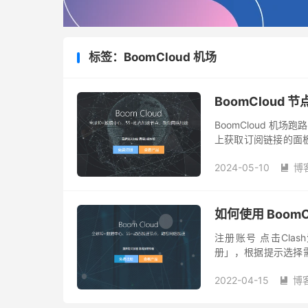
标签：BoomCloud 机场
BoomCloud
BoomCloud 机场跑
上获取订阅链接的面
是跑路了。 目前还不
2024-05-10
博

如何使用 Boom
注册账号 点击Clas
册」，根据提示选择需要的
BoomCloud 套餐如下
2022-04-15
博
