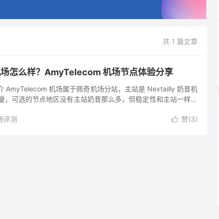
共 1 篇文章
m 机场怎么样？AmyTelecom 机场节点体验分享
简介 AmyTelecom 机场属于佩奇机场分站，主站是 Nextailly 奶昔机
轻量，可选的节点地区没有主站奶昔那么多，但稳定性和主站一样，
LC 专线节点，Sha...
场评测
赞(
3
)
