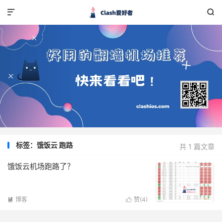


标签：饿饭云 跑路
共 1 篇文章
饿饭云机场跑路了？
博客
赞(
4
)

