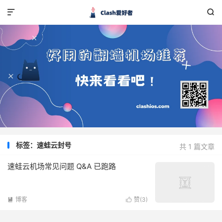


标签：速蛙云封号
共 1 篇文章
速蛙云机场常见问题 Q&A 已跑路
博客
赞(
3
)

