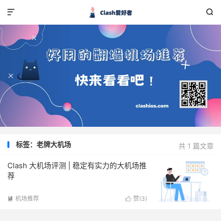


标签：老牌大机场
共 1 篇文章
Clash 大机场评测 | 稳定有实力的大机场推
荐
机场推荐
赞(
3
)

