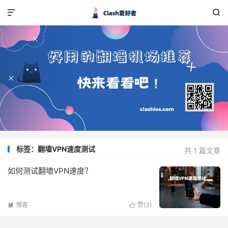


标签：翻墙VPN速度测试
共 1 篇文章
如何测试翻墙VPN速度？
博客
赞(
3
)

