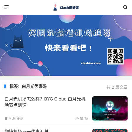


标签：白月光优惠码
共 2 篇文章
白月光机场怎么样？BYG Cloud 白月光机
场节点测速
机场评测
赞(
6
)


翻墙机场五一优惠汇总