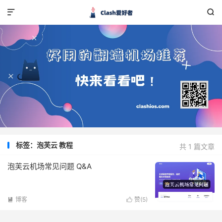


标签：泡芙云 教程
共 1 篇文章
泡芙云机场常见问题 Q&A
博客
赞(
5
)

