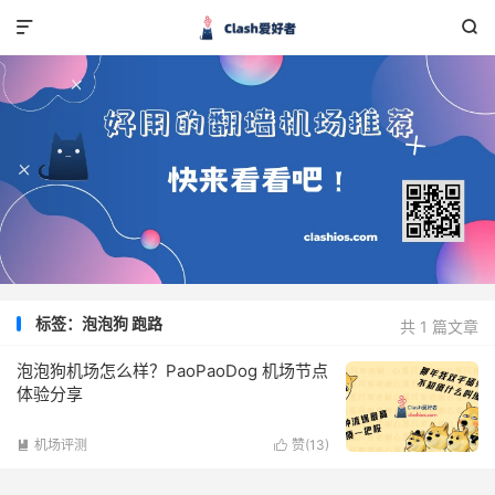


标签：泡泡狗 跑路
共 1 篇文章
泡泡狗机场怎么样？PaoPaoDog 机场节点
体验分享
机场评测
赞(
13
)

