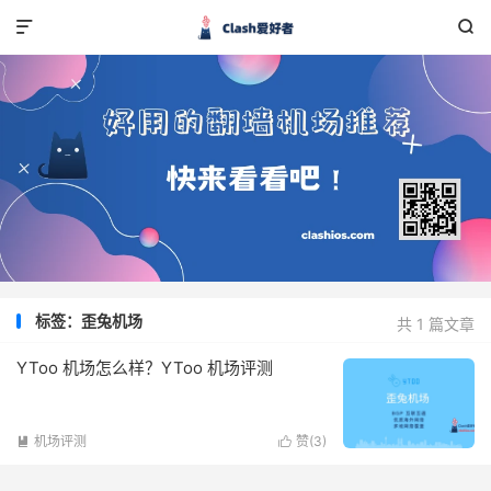


标签：歪兔机场
共 1 篇文章
YToo 机场怎么样？YToo 机场评测
机场评测
赞(
3
)

