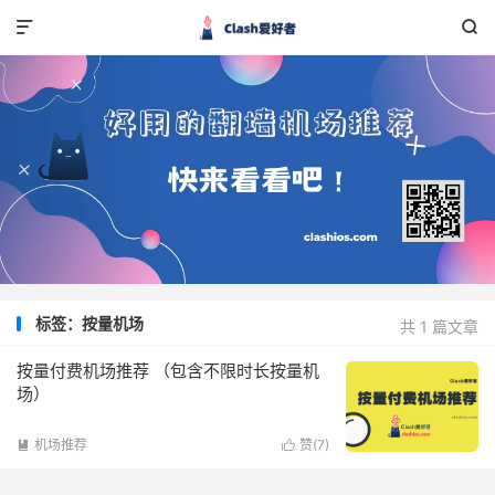


标签：按量机场
共 1 篇文章
按量付费机场推荐 （包含不限时长按量机
场）
机场推荐
赞(
7
)

