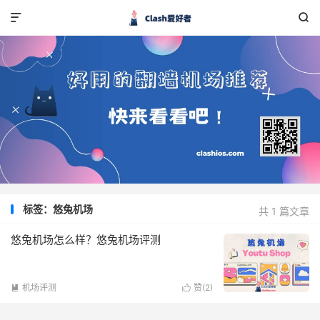


标签：悠兔机场
共 1 篇文章
悠兔机场怎么样？悠兔机场评测
机场评测
赞(
2
)

