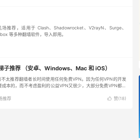
推荐，适用于 Clash、Shadowrocket、V2rayN、Surge、
sing-box 等多种翻墙软件，导入即用。
梯子推荐 （安卓、Windows、Mac 和 iOS）
爱好者不太推荐翻墙者长时间使用任何免费VPN。因为任何VPN的开发
成本的，而不考虑盈利的公益VPN又很少，大部分免费VPN都通
的方式获利。甚至有不少免费VPN本身就是恶意程序，通过...
场推荐
赞(
18
)
