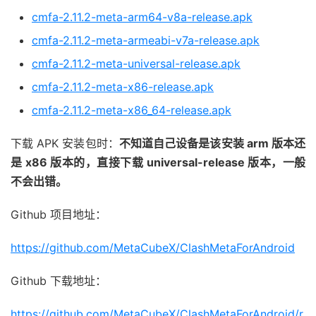
cmfa-2.11.2-meta-arm64-v8a-release.apk
cmfa-2.11.2-meta-armeabi-v7a-release.apk
cmfa-2.11.2-meta-universal-release.apk
cmfa-2.11.2-meta-x86-release.apk
cmfa-2.11.2-meta-x86_64-release.apk
下载 APK 安装包时：
不知道自己设备是该安装 arm 版本还
是 x86 版本的，直接下载 universal-release 版本，一般
不会出错。
Github 项目地址：
https://github.com/MetaCubeX/ClashMetaForAndroid
Github 下载地址：
https://github.com/MetaCubeX/ClashMetaForAndroid/r