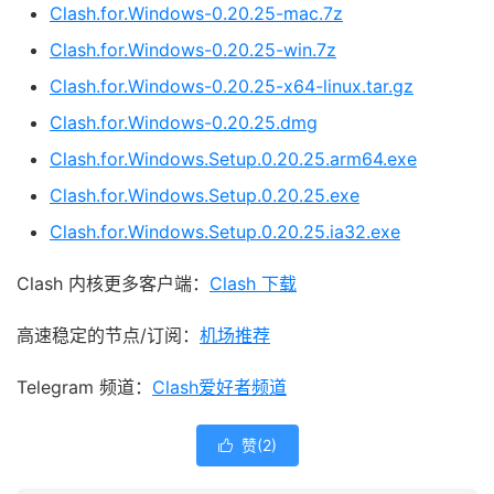
Clash.for.Windows-0.20.25-mac.7z
Clash.for.Windows-0.20.25-win.7z
Clash.for.Windows-0.20.25-x64-linux.tar.gz
Clash.for.Windows-0.20.25.dmg
Clash.for.Windows.Setup.0.20.25.arm64.exe
Clash.for.Windows.Setup.0.20.25.exe
Clash.for.Windows.Setup.0.20.25.ia32.exe
Clash 内核更多客户端：
Clash 下载
高速稳定的节点/订阅：
机场推荐
Telegram 频道：
Clash爱好者频道
赞(
2
)
