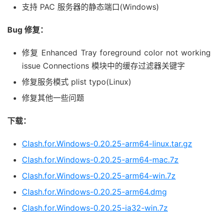
支持 PAC 服务器的静态端口(Windows)
Bug 修复：
修复 Enhanced Tray foreground color not working
issue Connections 模块中的缓存过滤器关键字
修复服务模式 plist typo(Linux)
修复其他一些问题
下载：
Clash.for.Windows-0.20.25-arm64-linux.tar.gz
Clash.for.Windows-0.20.25-arm64-mac.7z
Clash.for.Windows-0.20.25-arm64-win.7z
Clash.for.Windows-0.20.25-arm64.dmg
Clash.for.Windows-0.20.25-ia32-win.7z