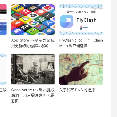
App Store 不提示外区应
FlyClash：又一个 Clash
用更新的问题解决方案
Meta 客户端选择
久违版
Clash Verge rev曝出提权
关于加密 DNS 的选择
漏洞，用户需注意但无需
恐慌