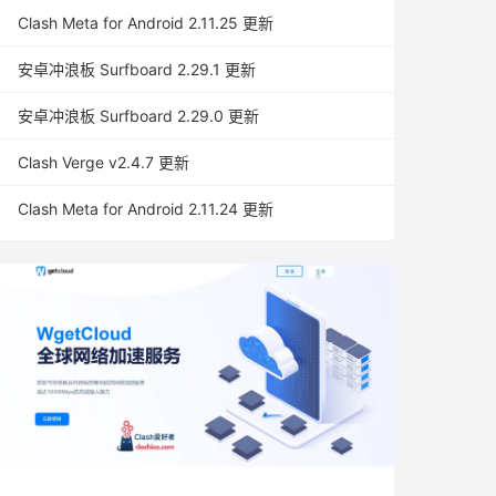
Clash Meta for Android 2.11.25 更新
安卓冲浪板 Surfboard 2.29.1 更新
安卓冲浪板 Surfboard 2.29.0 更新
Clash Verge v2.4.7 更新
Clash Meta for Android 2.11.24 更新