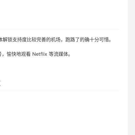
sney+流媒体解锁支持度比较完善的机场，跑路了的确十分可惜。
，愉快地观看 Netflix 等流媒体。
道