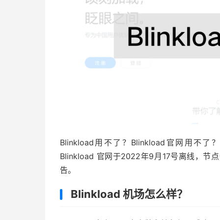
Blinkload用不了？Blinkload官网用不了
Blinkload 官网于2022年9月17号离线
告。
Blinkload 机场怎么样？