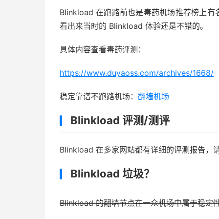
Blinkload 在跑路前也是毒药机场推荐榜
看出来当时的 Blinkload 体验还是不错的。
具体内容查看毒药评测：
https://www.duyaoss.com/archives/1668/
稳定靠谱不跑路机场：
翻墙机场
Blinkload 评测/测评
Blinkload 在多家网站都有详细的评测报告，
Blinkload 垃圾？
Blinkload 的翻墙节点在一众机场中属于稳定