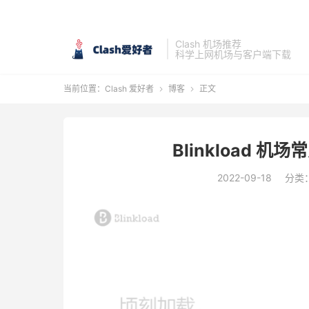
Clash 机场推荐
科学上网机场与客户端下载
当前位置：
Clash 爱好者
博客
正文


Blinkload 机
2022-09-18
分类