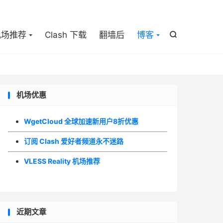

机场推荐
Clash 下载
翻墙后
博客

机场优惠
WgetCloud 全球加速新用户8折优惠
订阅 Clash 爱好者频道永不迷路
VLESS Reality 机场推荐
近期文章