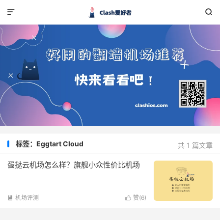


标签：Eggtart Cloud
共 1 篇文章
蛋挞云机场怎么样？旗舰小众性价比机场
机场评测
赞(
6
)

