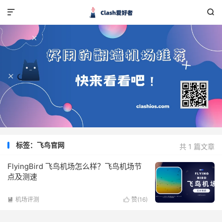


标签：飞鸟官网
共 1 篇文章
FlyingBird 飞鸟机场怎么样？飞鸟机场节
点及测速
机场评测
赞(
16
)

