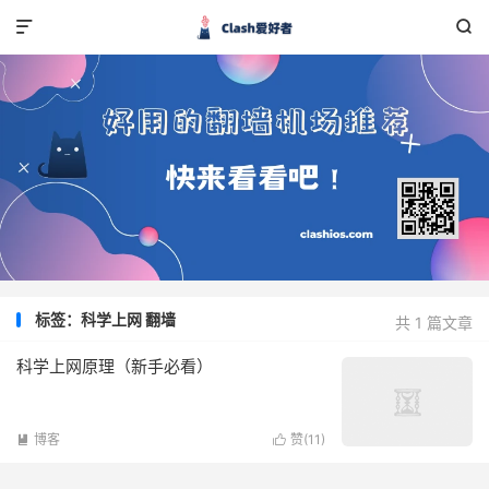


标签：科学上网 翻墙
共 1 篇文章
科学上网原理（新手必看）
博客
赞(
11
)

