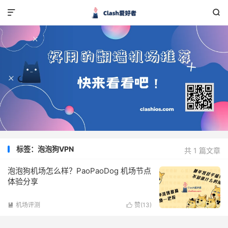


标签：泡泡狗VPN
共 1 篇文章
泡泡狗机场怎么样？PaoPaoDog 机场节点
体验分享
机场评测
赞(
13
)

