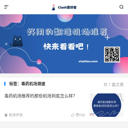


标签：毒药机场测速
共 1 篇文章
毒药机场推荐的那些机场到底怎么样？
机场评测
赞(
16
)

